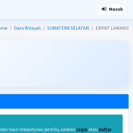
Masuk
ome
Data Wilayah
SUMATERA SELATAN
EMPAT LAWANG
an hasil rekapitulasi pemilu, silakan
login
atau
daftar