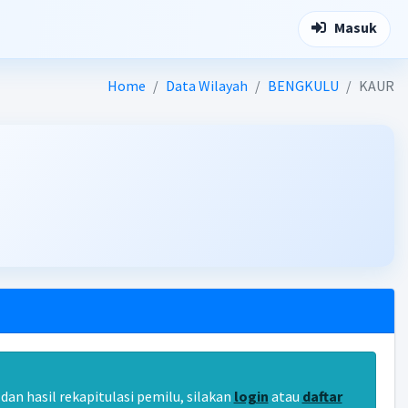
Masuk
Home
Data Wilayah
BENGKULU
KAUR
an hasil rekapitulasi pemilu, silakan
login
atau
daftar