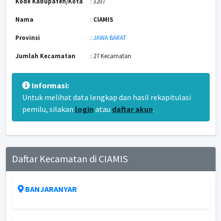
Kode Kabupaten/Kota
: 3207
Nama
:
CIAMIS
Provinsi
:
JAWA BARAT
Jumlah Kecamatan
: 27 Kecamatan
Informasi:
Untuk melihat data lengkap dan hasil rekapitulasi
pemilu, silakan
login
atau
daftar akun
.
Daftar Kecamatan di CIAMIS
BANJARANYAR