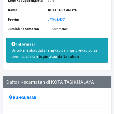
Kode Kabupaten/Kota
: 3278
Nama
:
KOTA TASIKMALAYA
Provinsi
:
JAWA BARAT
Jumlah Kecamatan
: 10 Kecamatan
Informasi:
Untuk melihat data lengkap dan hasil rekapitulasi
pemilu, silakan
login
atau
daftar akun
.
Daftar Kecamatan di KOTA TASIKMALAYA
BUNGURSARI