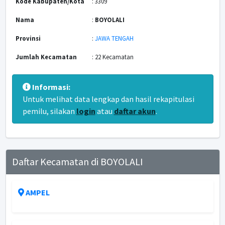
Kode Kabupaten/Kota
: 3309
Nama
:
BOYOLALI
Provinsi
:
JAWA TENGAH
Jumlah Kecamatan
: 22 Kecamatan
Informasi:
Untuk melihat data lengkap dan hasil rekapitulasi
pemilu, silakan
login
atau
daftar akun
.
Daftar Kecamatan di BOYOLALI
AMPEL