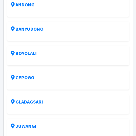
ANDONG
BANYUDONO
BOYOLALI
CEPOGO
GLADAGSARI
JUWANGI