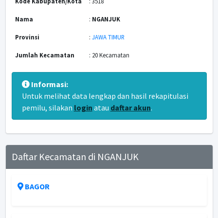
Kode Kabupaten/Kota
: 3518
Nama
:
NGANJUK
Provinsi
:
JAWA TIMUR
Jumlah Kecamatan
: 20 Kecamatan
Informasi:
Untuk melihat data lengkap dan hasil rekapitulasi
pemilu, silakan
login
atau
daftar akun
.
Daftar Kecamatan di NGANJUK
BAGOR