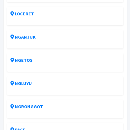
LOCERET
NGANJUK
NGETOS
NGLUYU
NGRONGGOT
PACE