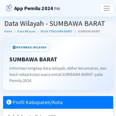
App Pemilu 2024
PAI
Data Wilayah - SUMBAWA BARAT
Home
Data Wilayah
NUSA TENGGARA BARAT
SUMBAWA BARAT
INFORMASI WILAYAH
SUMBAWA BARAT
Informasi lengkap data wilayah, daftar kecamatan, dan
hasil rekapitulasi suara untuk SUMBAWA BARAT pada
Pemilu 2024.
Profil Kabupaten/Kota