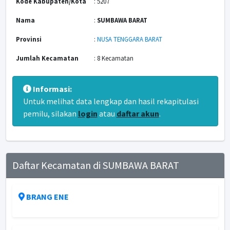
Kode Kabupaten/Kota
: 5207
Nama
:
SUMBAWA BARAT
Provinsi
:
NUSA TENGGARA BARAT
Jumlah Kecamatan
: 8 Kecamatan
Informasi:
Untuk melihat data lengkap dan hasil rekapitulasi
pemilu, silakan
login
atau
daftar akun
.
Daftar Kecamatan di SUMBAWA BARAT
BRANG ENE