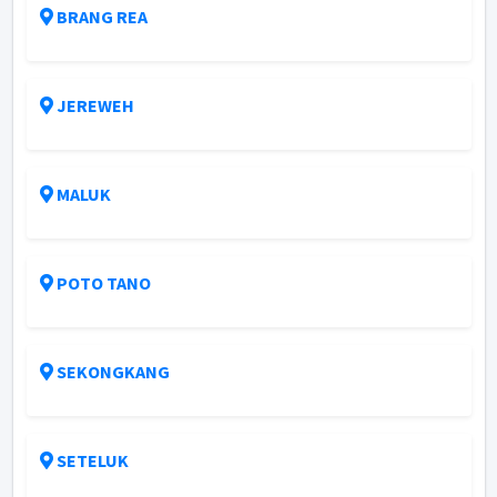
BRANG REA
JEREWEH
MALUK
POTO TANO
SEKONGKANG
SETELUK