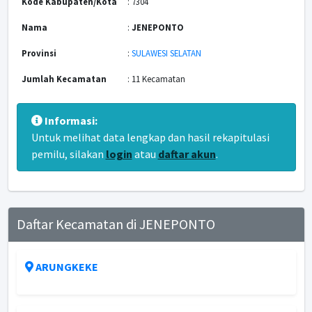
Kode Kabupaten/Kota
: 7304
Nama
:
JENEPONTO
Provinsi
:
SULAWESI SELATAN
Jumlah Kecamatan
: 11 Kecamatan
Informasi:
Untuk melihat data lengkap dan hasil rekapitulasi
pemilu, silakan
login
atau
daftar akun
.
Daftar Kecamatan di JENEPONTO
ARUNGKEKE