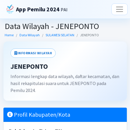
App Pemilu 2024
PAI
Data Wilayah - JENEPONTO
Home
Data Wilayah
SULAWESI SELATAN
JENEPONTO
INFORMASI WILAYAH
JENEPONTO
Informasi lengkap data wilayah, daftar kecamatan, dan
hasil rekapitulasi suara untuk JENEPONTO pada
Pemilu 2024.
Profil Kabupaten/Kota