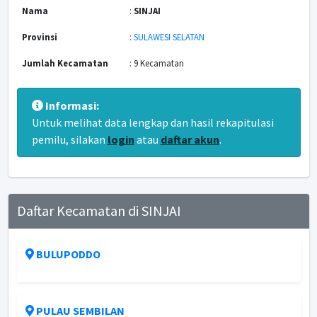
Nama
:
SINJAI
Provinsi
:
SULAWESI SELATAN
Jumlah Kecamatan
: 9 Kecamatan
Informasi:
Untuk melihat data lengkap dan hasil rekapitulasi
pemilu, silakan
login
atau
daftar akun
.
Daftar Kecamatan di SINJAI
BULUPODDO
PULAU SEMBILAN