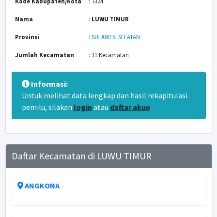
Kode Kabupaten/Kota
: 7324
Nama
:
LUWU TIMUR
Provinsi
:
SULAWESI SELATAN
Jumlah Kecamatan
: 11 Kecamatan
Informasi:
Untuk melihat data lengkap dan hasil rekapitulasi
pemilu, silakan
login
atau
daftar akun
.
Daftar Kecamatan di LUWU TIMUR
ANGKONA