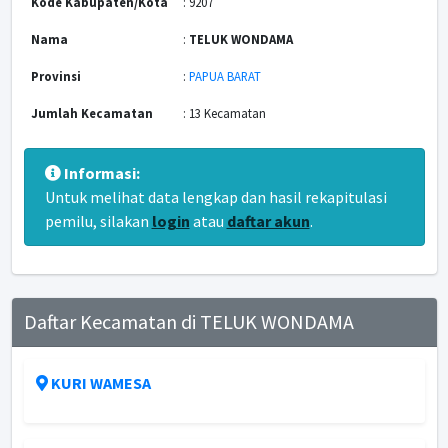
Kode Kabupaten/Kota
: 9207
Nama
:
TELUK WONDAMA
Provinsi
:
PAPUA BARAT
Jumlah Kecamatan
: 13 Kecamatan
Informasi:
Untuk melihat data lengkap dan hasil rekapitulasi
pemilu, silakan
login
atau
daftar akun
.
Daftar Kecamatan di TELUK WONDAMA
KURI WAMESA