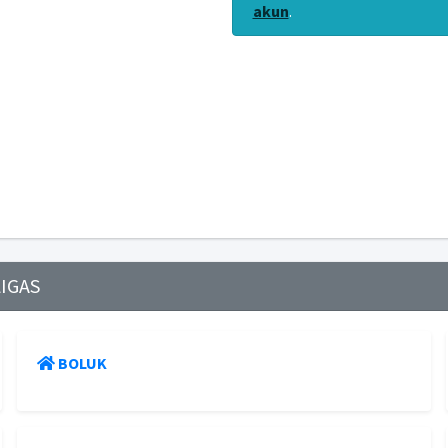
akun
.
LIGAS
BOLUK