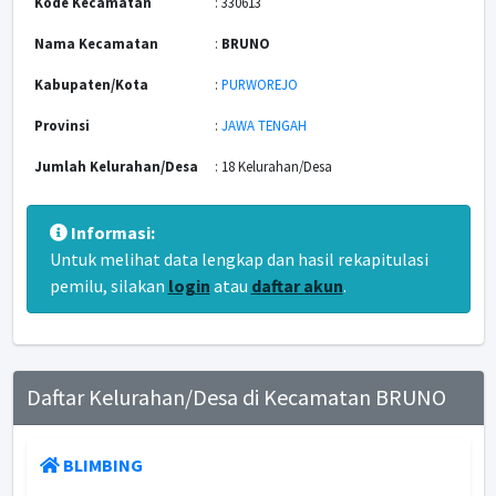
Kode Kecamatan
: 330613
Nama Kecamatan
:
BRUNO
Kabupaten/Kota
:
PURWOREJO
Provinsi
:
JAWA TENGAH
Jumlah Kelurahan/Desa
: 18 Kelurahan/Desa
Informasi:
Untuk melihat data lengkap dan hasil rekapitulasi
pemilu, silakan
login
atau
daftar akun
.
Daftar Kelurahan/Desa di Kecamatan BRUNO
BLIMBING