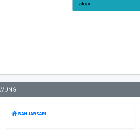
akun
.
KAWUNG
BANJARSARI