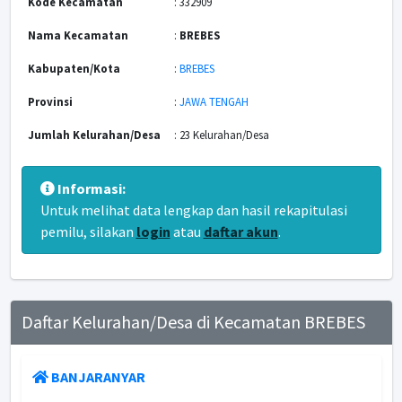
Kode Kecamatan
: 332909
Nama Kecamatan
:
BREBES
Kabupaten/Kota
:
BREBES
Provinsi
:
JAWA TENGAH
Jumlah Kelurahan/Desa
: 23 Kelurahan/Desa
Informasi:
Untuk melihat data lengkap dan hasil rekapitulasi
pemilu, silakan
login
atau
daftar akun
.
Daftar Kelurahan/Desa di Kecamatan BREBES
BANJARANYAR