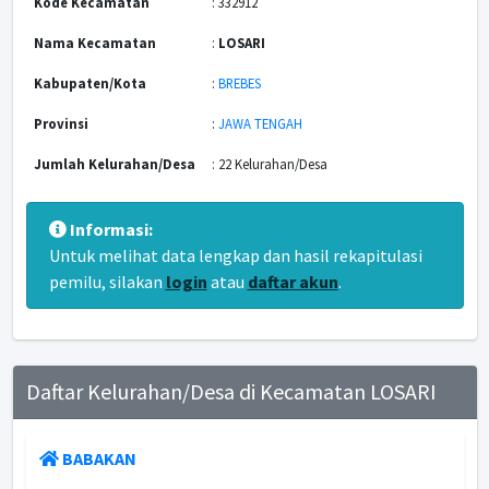
Kode Kecamatan
: 332912
Nama Kecamatan
:
LOSARI
Kabupaten/Kota
:
BREBES
Provinsi
:
JAWA TENGAH
Jumlah Kelurahan/Desa
: 22 Kelurahan/Desa
Informasi:
Untuk melihat data lengkap dan hasil rekapitulasi
pemilu, silakan
login
atau
daftar akun
.
Daftar Kelurahan/Desa di Kecamatan LOSARI
BABAKAN