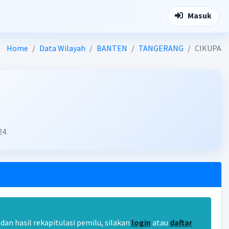
Masuk
Home
Data Wilayah
BANTEN
TANGERANG
CIKUPA
24.
an hasil rekapitulasi pemilu, silakan
login
atau
daftar