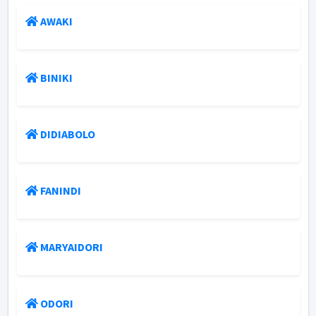
AWAKI
BINIKI
DIDIABOLO
FANINDI
MARYAIDORI
ODORI