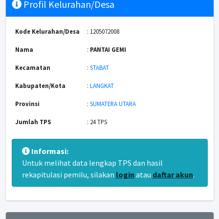
Profil Kelurahan/Desa
Kode Kelurahan/Desa
: 1205072008
Nama
:
PANTAI GEMI
Kecamatan
:
STABAT
Kabupaten/Kota
:
LANGKAT
Provinsi
:
SUMATERA UTARA
Jumlah TPS
: 24 TPS
Informasi:
Untuk melihat data lengkap TPS dan hasil
rekapitulasi pemilu, silakan
login
atau
daftar akun
.