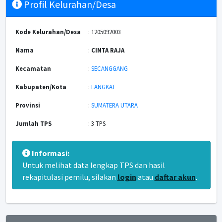
Profil Kelurahan/Desa
Kode Kelurahan/Desa
: 1205092003
Nama
:
CINTA RAJA
Kecamatan
:
SECANGGANG
Kabupaten/Kota
:
LANGKAT
Provinsi
:
SUMATERA UTARA
Jumlah TPS
: 3 TPS
Informasi:
Untuk melihat data lengkap TPS dan hasil
rekapitulasi pemilu, silakan
login
atau
daftar akun
.