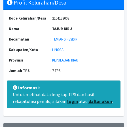
Profil Kelurahan/Desa
Kode Kelurahan/Desa
: 2104122002
Nama
:
TAJUR BIRU
Kecamatan
:
TEMIANG PESISIR
Kabupaten/Kota
:
LINGGA
Provinsi
:
KEPULAUAN RIAU
Jumlah TPS
: 7 TPS
Informasi:
Untuk melihat data lengkap TPS dan hasil
rekapitulasi pemilu, silakan
login
atau
daftar akun
.