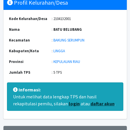
Profil Kelurahan/Desa
Kode Kelurahan/Desa
: 2104132001
Nama
:
BATU BELUBANG
Kecamatan
:
BAKUNG SERUMPUN
Kabupaten/Kota
:
LINGGA
Provinsi
:
KEPULAUAN RIAU
Jumlah TPS
: 5 TPS
Informasi:
Untuk melihat data lengkap TPS dan hasil
rekapitulasi pemilu, silakan
login
atau
daftar akun
.