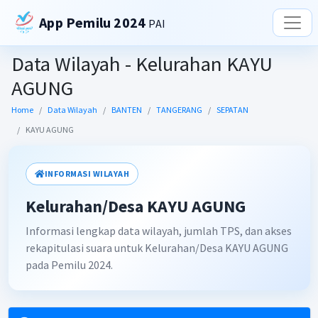
App Pemilu 2024
PAI
Data Wilayah - Kelurahan KAYU
AGUNG
Home
Data Wilayah
BANTEN
TANGERANG
SEPATAN
KAYU AGUNG
INFORMASI WILAYAH
Kelurahan/Desa KAYU AGUNG
Informasi lengkap data wilayah, jumlah TPS, dan akses
rekapitulasi suara untuk Kelurahan/Desa KAYU AGUNG
pada Pemilu 2024.