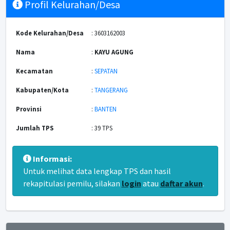
Profil Kelurahan/Desa
Kode Kelurahan/Desa
: 3603162003
Nama
:
KAYU AGUNG
Kecamatan
:
SEPATAN
Kabupaten/Kota
:
TANGERANG
Provinsi
:
BANTEN
Jumlah TPS
: 39 TPS
Informasi:
Untuk melihat data lengkap TPS dan hasil
rekapitulasi pemilu, silakan
login
atau
daftar akun
.