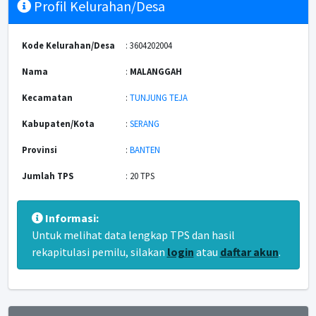
Profil Kelurahan/Desa
Kode Kelurahan/Desa
: 3604202004
Nama
:
MALANGGAH
Kecamatan
:
TUNJUNG TEJA
Kabupaten/Kota
:
SERANG
Provinsi
:
BANTEN
Jumlah TPS
: 20 TPS
Informasi:
Untuk melihat data lengkap TPS dan hasil
rekapitulasi pemilu, silakan
login
atau
daftar akun
.