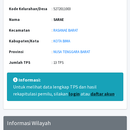
Kode Kelurahan/Desa
: 5272011003
Nama
:
SARAE
Kecamatan
:
RASANAE BARAT
Kabupaten/Kota
:
KOTA BIMA
Provinsi
:
NUSA TENGGARA BARAT
Jumlah TPS
: 13 TPS
Informasi:
Untuk melihat data lengkap TPS dan hasil
rekapitulasi pemilu, silakan
login
atau
daftar akun
.
Informasi Wilayah