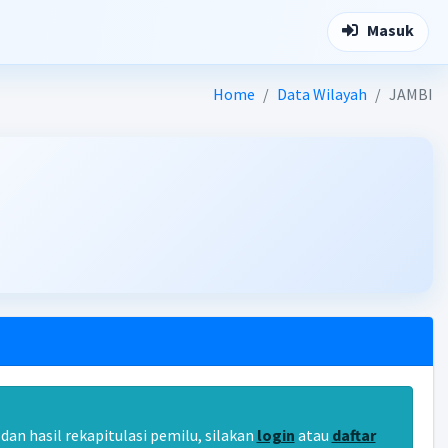
Masuk
Home
Data Wilayah
JAMBI
an hasil rekapitulasi pemilu, silakan
login
atau
daftar