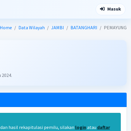
Masuk
Home
Data Wilayah
JAMBI
BATANGHARI
PEMAYUNG
 2024.
an hasil rekapitulasi pemilu, silakan
login
atau
daftar