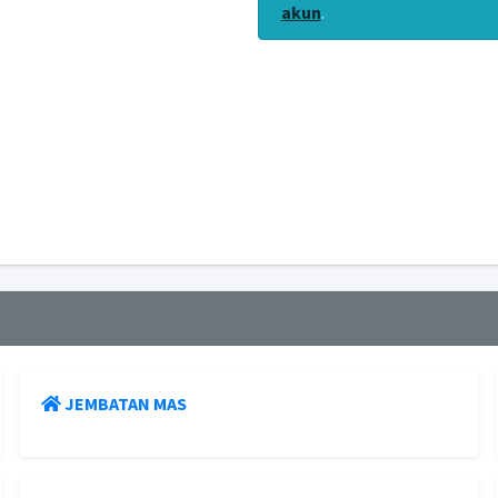
akun
.
G
JEMBATAN MAS