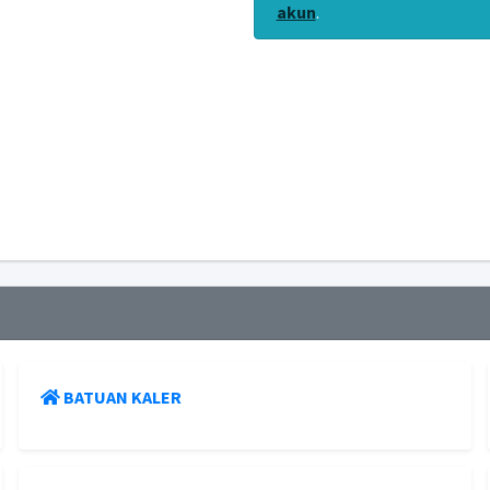
akun
.
BATUAN KALER