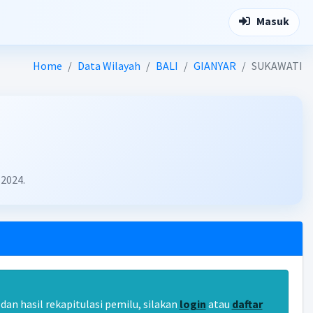
Masuk
Home
Data Wilayah
BALI
GIANYAR
SUKAWATI
 2024.
an hasil rekapitulasi pemilu, silakan
login
atau
daftar