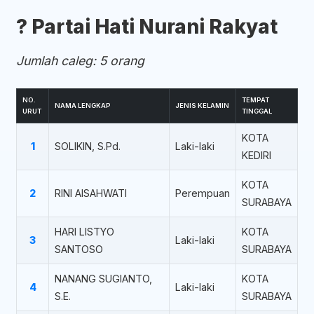
?️ Partai Hati Nurani Rakyat
Jumlah caleg: 5 orang
NO.
TEMPAT
NAMA LENGKAP
JENIS KELAMIN
URUT
TINGGAL
KOTA
1
SOLIKIN, S.Pd.
Laki-laki
KEDIRI
KOTA
2
RINI AISAHWATI
Perempuan
SURABAYA
HARI LISTYO
KOTA
3
Laki-laki
SANTOSO
SURABAYA
NANANG SUGIANTO,
KOTA
4
Laki-laki
S.E.
SURABAYA