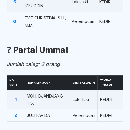
5
Laki-laki
KEDIRI
IZZUDDIN
EVIE CHRISTINA, S.H.,
6
Perempuan
KEDIRI
M.M.
?️ Partai Ummat
Jumlah caleg: 2 orang
NO.
TEMPAT
NAMA LENGKAP
JENIS KELAMIN
URUT
TINGGAL
MOH. DJANDJANG
1
Laki-laki
KEDIRI
T.S.
2
JULI FARIDA
Perempuan
KEDIRI