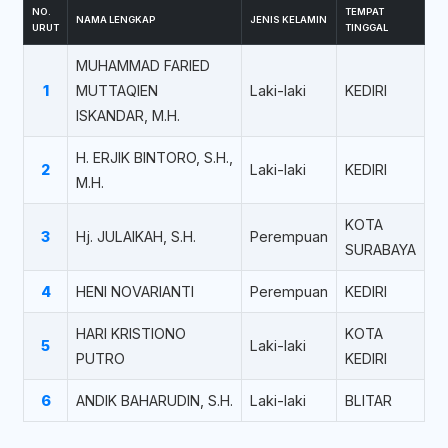
NO.
TEMPAT
NAMA LENGKAP
JENIS KELAMIN
URUT
TINGGAL
MUHAMMAD FARIED
1
MUTTAQIEN
Laki-laki
KEDIRI
ISKANDAR, M.H.
H. ERJIK BINTORO, S.H.,
2
Laki-laki
KEDIRI
M.H.
KOTA
3
Hj. JULAIKAH, S.H.
Perempuan
SURABAYA
4
HENI NOVARIANTI
Perempuan
KEDIRI
HARI KRISTIONO
KOTA
5
Laki-laki
PUTRO
KEDIRI
6
ANDIK BAHARUDIN, S.H.
Laki-laki
BLITAR