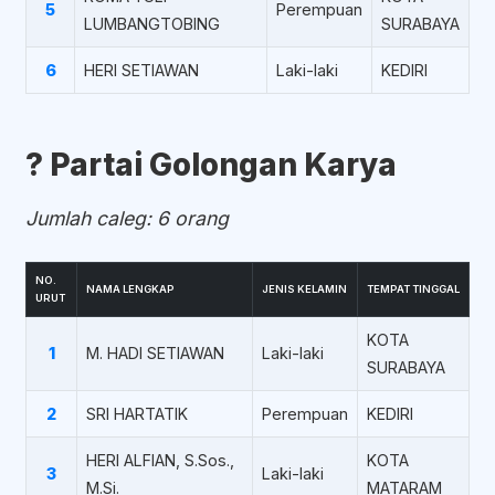
5
Perempuan
LUMBANGTOBING
SURABAYA
6
HERI SETIAWAN
Laki-laki
KEDIRI
?️ Partai Golongan Karya
Jumlah caleg: 6 orang
NO.
NAMA LENGKAP
JENIS KELAMIN
TEMPAT TINGGAL
URUT
KOTA
1
M. HADI SETIAWAN
Laki-laki
SURABAYA
2
SRI HARTATIK
Perempuan
KEDIRI
HERI ALFIAN, S.Sos.,
KOTA
3
Laki-laki
M.Si.
MATARAM