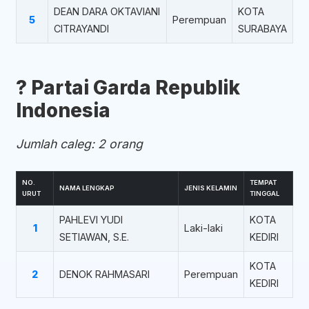
DEAN DARA OKTAVIANI
KOTA
5
Perempuan
CITRAYANDI
SURABAYA
?️ Partai Garda Republik
Indonesia
Jumlah caleg: 2 orang
NO.
TEMPAT
NAMA LENGKAP
JENIS KELAMIN
URUT
TINGGAL
PAHLEVI YUDI
KOTA
1
Laki-laki
SETIAWAN, S.E.
KEDIRI
KOTA
2
DENOK RAHMASARI
Perempuan
KEDIRI