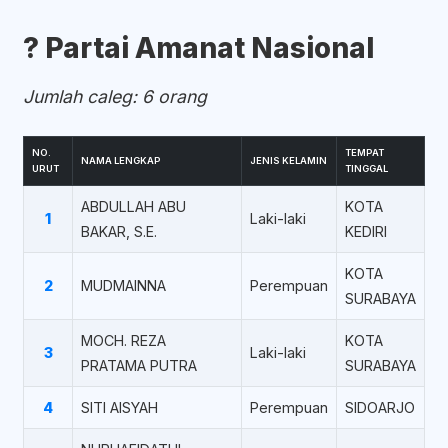
?️ Partai Amanat Nasional
Jumlah caleg: 6 orang
NO.
TEMPAT
NAMA LENGKAP
JENIS KELAMIN
URUT
TINGGAL
ABDULLAH ABU
KOTA
1
Laki-laki
BAKAR, S.E.
KEDIRI
KOTA
2
MUDMAINNA
Perempuan
SURABAYA
MOCH. REZA
KOTA
3
Laki-laki
PRATAMA PUTRA
SURABAYA
4
SITI AISYAH
Perempuan
SIDOARJO