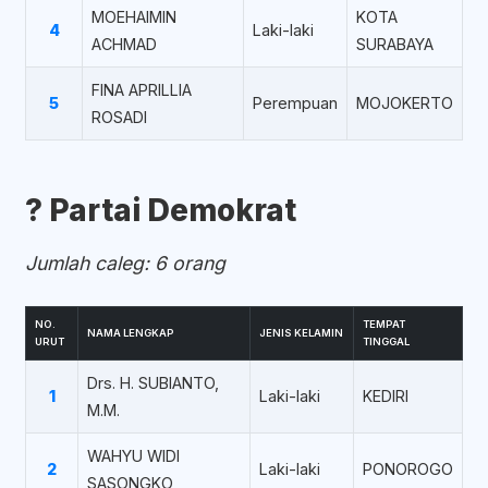
MOEHAIMIN
KOTA
4
Laki-laki
ACHMAD
SURABAYA
FINA APRILLIA
5
Perempuan
MOJOKERTO
ROSADI
?️ Partai Demokrat
Jumlah caleg: 6 orang
NO.
TEMPAT
NAMA LENGKAP
JENIS KELAMIN
URUT
TINGGAL
Drs. H. SUBIANTO,
1
Laki-laki
KEDIRI
M.M.
WAHYU WIDI
2
Laki-laki
PONOROGO
SASONGKO