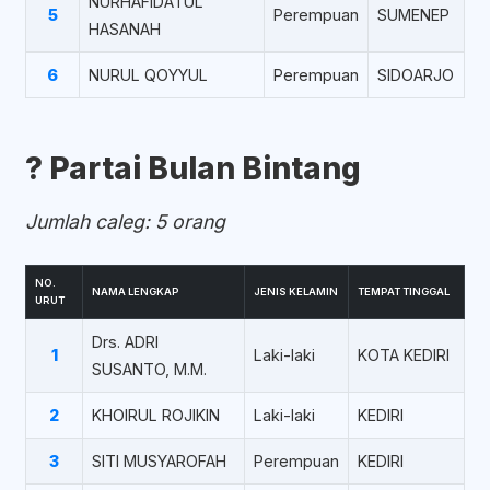
NURHAFIDATUL
5
Perempuan
SUMENEP
HASANAH
6
NURUL QOYYUL
Perempuan
SIDOARJO
?️ Partai Bulan Bintang
Jumlah caleg: 5 orang
NO.
NAMA LENGKAP
JENIS KELAMIN
TEMPAT TINGGAL
URUT
Drs. ADRI
1
Laki-laki
KOTA KEDIRI
SUSANTO, M.M.
2
KHOIRUL ROJIKIN
Laki-laki
KEDIRI
3
SITI MUSYAROFAH
Perempuan
KEDIRI