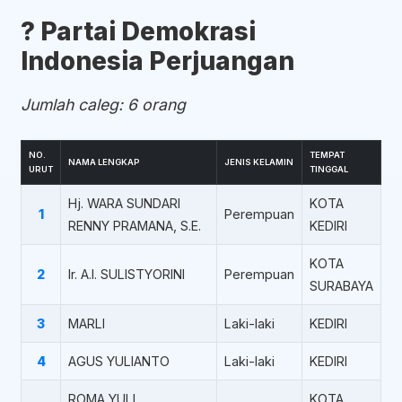
?️ Partai Demokrasi
Indonesia Perjuangan
Jumlah caleg: 6 orang
NO.
TEMPAT
NAMA LENGKAP
JENIS KELAMIN
URUT
TINGGAL
Hj. WARA SUNDARI
KOTA
1
Perempuan
RENNY PRAMANA, S.E.
KEDIRI
KOTA
2
Ir. A.I. SULISTYORINI
Perempuan
SURABAYA
3
MARLI
Laki-laki
KEDIRI
4
AGUS YULIANTO
Laki-laki
KEDIRI
ROMA YULI
KOTA