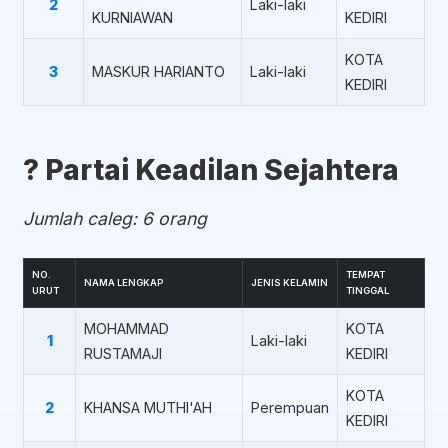
2
Laki-laki
KURNIAWAN
KEDIRI
KOTA
3
MASKUR HARIANTO
Laki-laki
KEDIRI
?️ Partai Keadilan Sejahtera
Jumlah caleg: 6 orang
NO.
TEMPAT
NAMA LENGKAP
JENIS KELAMIN
URUT
TINGGAL
MOHAMMAD
KOTA
1
Laki-laki
RUSTAMAJI
KEDIRI
KOTA
2
KHANSA MUTHI'AH
Perempuan
KEDIRI