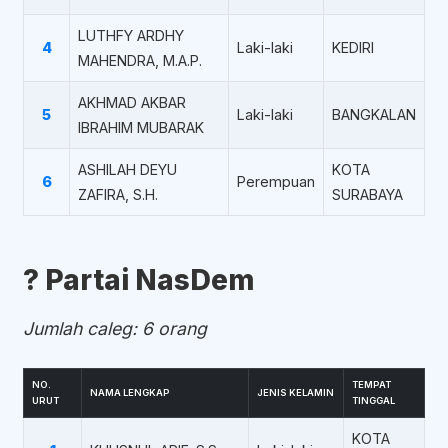
LUTHFY ARDHY
4
Laki-laki
KEDIRI
MAHENDRA, M.A.P.
AKHMAD AKBAR
5
Laki-laki
BANGKALAN
IBRAHIM MUBARAK
ASHILAH DEYU
KOTA
6
Perempuan
ZAFIRA, S.H.
SURABAYA
?️ Partai NasDem
Jumlah caleg: 6 orang
NO.
TEMPAT
NAMA LENGKAP
JENIS KELAMIN
URUT
TINGGAL
KOTA