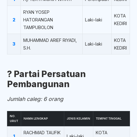
RYAN YOSEP
KOTA
2
HATORANGAN
Laki-laki
KEDIRI
TAMPUBOLON
MUHAMMAD ARIEF RIYADI,
KOTA
3
Laki-laki
S.H.
KEDIRI
?️ Partai Persatuan
Pembangunan
Jumlah caleg: 6 orang
NO.
NAMA LENGKAP
JENIS KELAMIN
TEMPAT TINGGAL
URUT
RACHMAD TAUFIK
KOTA
1
Laki-laki