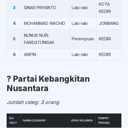
KOTA
3
SINAR PRIYANTO
Laki-laki
KEDIRI
4
MOHAMMAD WACHID
Laki-laki
JOMBANG
NUNUK NURI
5
Perempuan
KEDIRI
FARIDATUNISAK
6
ARIFIN
Laki-laki
KEDIRI
?️ Partai Kebangkitan
Nusantara
Jumlah caleg: 3 orang
NO.
TEMPAT
NAMA LENGKAP
JENIS KELAMIN
URUT
TINGGAL