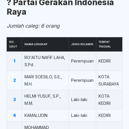
?️ Partai Gerakan Indonesia
Raya
Jumlah caleg: 6 orang
NO.
TEMPAT
NAMA LENGKAP
JENIS KELAMIN
URUT
TINGGAL
RO'AITU NAFIF LAHA,
1
Perempuan
KEDIRI
S.Pd.
MARI SOESILO, S.E.,
KOTA
2
Perempuan
M.H.
SURABAYA
HELMI YUSUF, S.P.,
KOTA
3
Laki-laki
M.M.
KEDIRI
4
KAMALUDIN
Laki-laki
KEDIRI
MOHAMMAD