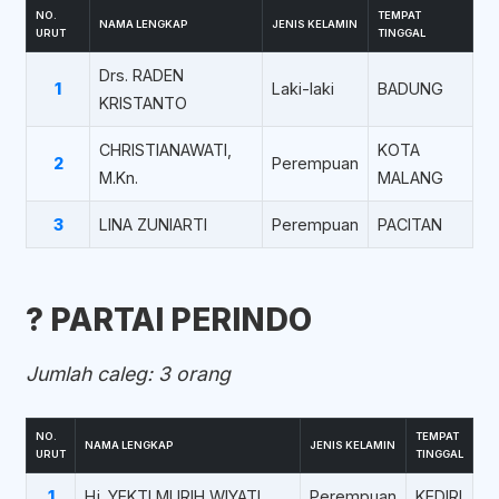
NO.
TEMPAT
NAMA LENGKAP
JENIS KELAMIN
URUT
TINGGAL
Drs. RADEN
1
Laki-laki
BADUNG
KRISTANTO
CHRISTIANAWATI,
KOTA
2
Perempuan
M.Kn.
MALANG
3
LINA ZUNIARTI
Perempuan
PACITAN
?️ PARTAI PERINDO
Jumlah caleg: 3 orang
NO.
TEMPAT
NAMA LENGKAP
JENIS KELAMIN
URUT
TINGGAL
1
Hj. YEKTI MURIH WIYATI
Perempuan
KEDIRI