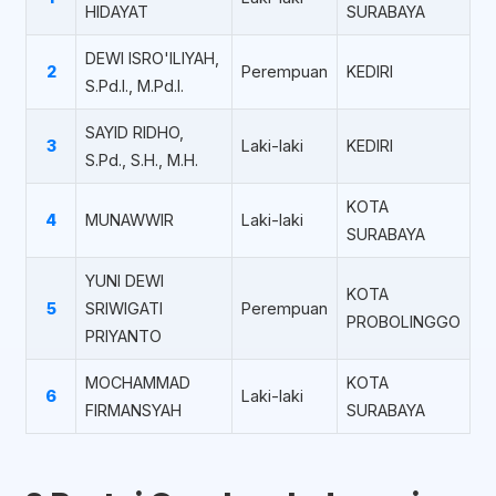
HIDAYAT
SURABAYA
DEWI ISRO'ILIYAH,
2
Perempuan
KEDIRI
S.Pd.I., M.Pd.I.
SAYID RIDHO,
3
Laki-laki
KEDIRI
S.Pd., S.H., M.H.
KOTA
4
MUNAWWIR
Laki-laki
SURABAYA
YUNI DEWI
KOTA
5
SRIWIGATI
Perempuan
PROBOLINGGO
PRIYANTO
MOCHAMMAD
KOTA
6
Laki-laki
FIRMANSYAH
SURABAYA