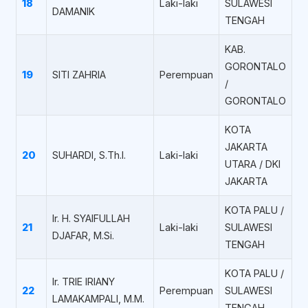
18
Laki-laki
SULAWESI
DAMANIK
TENGAH
KAB.
GORONTALO
19
SITI ZAHRIA
Perempuan
/
GORONTALO
KOTA
JAKARTA
20
SUHARDI, S.Th.I.
Laki-laki
UTARA / DKI
JAKARTA
KOTA PALU /
Ir. H. SYAIFULLAH
21
Laki-laki
SULAWESI
DJAFAR, M.Si.
TENGAH
KOTA PALU /
Ir. TRIE IRIANY
22
Perempuan
SULAWESI
LAMAKAMPALI, M.M.
TENGAH