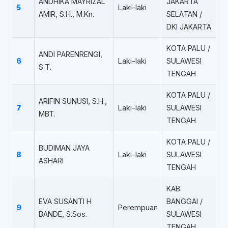
ANDHIKA MAYRIZAL
JAKARTA
5
Laki-laki
AMIR, S.H., M.Kn.
SELATAN /
DKI JAKARTA
KOTA PALU /
ANDI PARENRENGI,
6
Laki-laki
SULAWESI
S.T.
TENGAH
KOTA PALU /
ARIFIN SUNUSI, S.H.,
7
Laki-laki
SULAWESI
MBT.
TENGAH
KOTA PALU /
BUDIMAN JAYA
8
Laki-laki
SULAWESI
ASHARI
TENGAH
KAB.
EVA SUSANTI H
BANGGAI /
9
Perempuan
BANDE, S.Sos.
SULAWESI
TENGAH