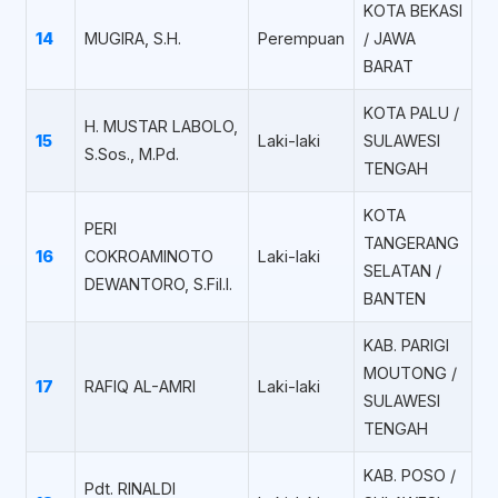
KOTA BEKASI
14
MUGIRA, S.H.
Perempuan
/ JAWA
BARAT
KOTA PALU /
H. MUSTAR LABOLO,
15
Laki-laki
SULAWESI
S.Sos., M.Pd.
TENGAH
KOTA
PERI
TANGERANG
16
COKROAMINOTO
Laki-laki
SELATAN /
DEWANTORO, S.Fil.I.
BANTEN
KAB. PARIGI
MOUTONG /
17
RAFIQ AL-AMRI
Laki-laki
SULAWESI
TENGAH
KAB. POSO /
Pdt. RINALDI