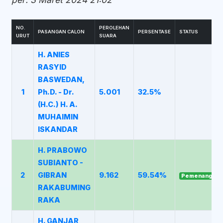
NO.
PEROLEHAN
PASANGAN CALON
PERSENTASE
STATUS
URUT
SUARA
H. ANIES
RASYID
BASWEDAN,
1
Ph.D. - Dr.
5.001
32.5%
(H.C.) H. A.
MUHAIMIN
ISKANDAR
H. PRABOWO
SUBIANTO -
2
GIBRAN
9.162
59.54%
Pemenang
RAKABUMING
RAKA
H. GANJAR