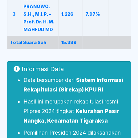
PRANOWO,
3
S.H., M.I.P. -
1.226
7.97%
Prof. Dr. H. M.
MAHFUD MD
Total Suara Sah
15.389
Informasi Data
Data bersumber dari
Sistem Informasi
Rekapitulasi (Sirekap) KPU RI
Hasil ini merupakan rekapitulasi resmi
Pilpres 2024 tingkat
Kelurahan Pasir
Nangka, Kecamatan Tigaraksa
Pemilihan Presiden 2024 dilaksanakan