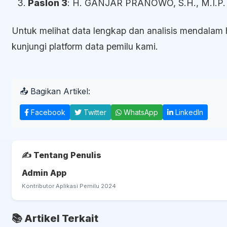
Paslon 3
: H. GANJAR PRANOWO, S.H., M.I.P.
Untuk melihat data lengkap dan analisis mendalam ha
kunjungi platform data pemilu kami.
📤 Bagikan Artikel:
Facebook
Twitter
WhatsApp
LinkedIn
✍️ Tentang Penulis
Admin App
Kontributor Aplikasi Pemilu 2024
📚 Artikel Terkait