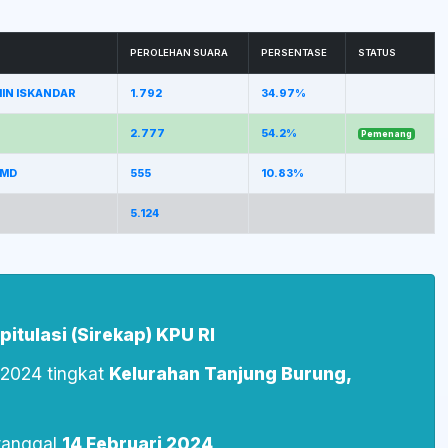
PEROLEHAN SUARA
PERSENTASE
STATUS
IMIN ISKANDAR
1.792
34.97%
2.777
54.2%
Pemenang
 MD
555
10.83%
5.124
itulasi (Sirekap) KPU RI
s 2024 tingkat
Kelurahan Tanjung Burung,
tanggal
14 Februari 2024