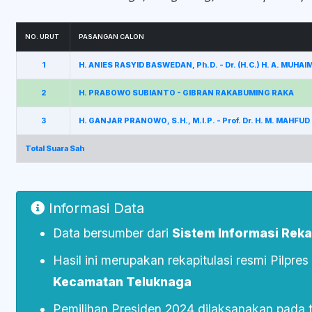
NO. URUT
PASANGAN CALON
1
H. ANIES RASYID BASWEDAN, Ph.D. - Dr. (H.C.) H. A. MUHA
2
H. PRABOWO SUBIANTO - GIBRAN RAKABUMING RAKA
3
H. GANJAR PRANOWO, S.H., M.I.P. - Prof. Dr. H. M. MAHFUD
Total Suara Sah
Informasi Data
Data bersumber dari
Sistem Informasi Rekap
Hasil ini merupakan rekapitulasi resmi Pilpre
Kecamatan Teluknaga
Pemilihan Presiden 2024 dilaksanakan pada 