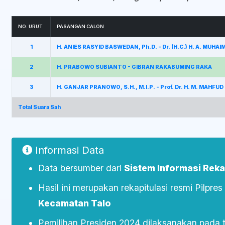
NO. URUT
PASANGAN CALON
1
H. ANIES RASYID BASWEDAN, Ph.D. - Dr. (H.C.) H. A. MUHA
2
H. PRABOWO SUBIANTO - GIBRAN RAKABUMING RAKA
3
H. GANJAR PRANOWO, S.H., M.I.P. - Prof. Dr. H. M. MAHFUD
Total Suara Sah
Informasi Data
Data bersumber dari
Sistem Informasi Rekap
Hasil ini merupakan rekapitulasi resmi Pilpre
Kecamatan Talo
Pemilihan Presiden 2024 dilaksanakan pada 