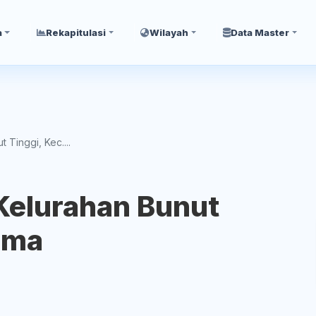
a
Rekapitulasi
Wilayah
Data Master
 Tinggi, Kec....
 Kelurahan Bunut
luma