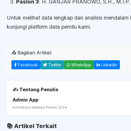
Paslon 3
: H. GANJAR PRANOWO, S.H., M.I.P.
Untuk melihat data lengkap dan analisis mendalam ha
kunjungi platform data pemilu kami.
📤 Bagikan Artikel:
Facebook
Twitter
WhatsApp
LinkedIn
✍️ Tentang Penulis
Admin App
Kontributor Aplikasi Pemilu 2024
📚 Artikel Terkait