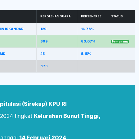
PEROLEHAN SUARA
PERSENTASE
STATUS
IMIN ISKANDAR
129
14.78%
699
80.07%
Pemenang
 MD
45
5.15%
873
itulasi (Sirekap) KPU RI
s 2024 tingkat
Kelurahan Bunut Tinggi,
tanggal
14 Februari 2024