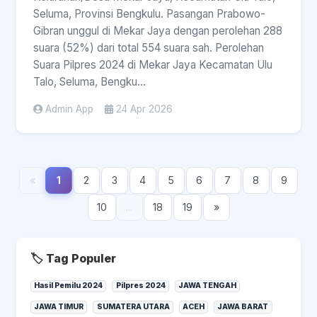
Seluma, Provinsi Bengkulu. Pasangan Prabowo-
Gibran unggul di Mekar Jaya dengan perolehan 288
suara (52%) dari total 554 suara sah. Perolehan
Suara Pilpres 2024 di Mekar Jaya Kecamatan Ulu
Talo, Seluma, Bengku...
Admin App
24 Apr 2026
«
1
2
3
4
5
6
7
8
9
10
...
18
19
»
🏷️ Tag Populer
Hasil Pemilu 2024
Pilpres 2024
JAWA TENGAH
JAWA TIMUR
SUMATERA UTARA
ACEH
JAWA BARAT