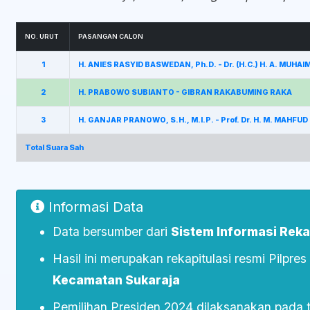
NO. URUT
PASANGAN CALON
1
H. ANIES RASYID BASWEDAN, Ph.D. - Dr. (H.C.) H. A. MUHA
2
H. PRABOWO SUBIANTO - GIBRAN RAKABUMING RAKA
3
H. GANJAR PRANOWO, S.H., M.I.P. - Prof. Dr. H. M. MAHFUD
Total Suara Sah
Informasi Data
Data bersumber dari
Sistem Informasi Rekap
Hasil ini merupakan rekapitulasi resmi Pilpre
Kecamatan Sukaraja
Pemilihan Presiden 2024 dilaksanakan pada 