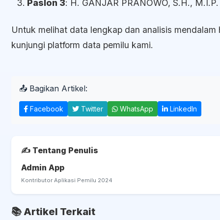
Paslon 3
: H. GANJAR PRANOWO, S.H., M.I.P.
Untuk melihat data lengkap dan analisis mendalam ha
kunjungi platform data pemilu kami.
📤 Bagikan Artikel:
Facebook
Twitter
WhatsApp
LinkedIn
✍️ Tentang Penulis
Admin App
Kontributor Aplikasi Pemilu 2024
📚 Artikel Terkait