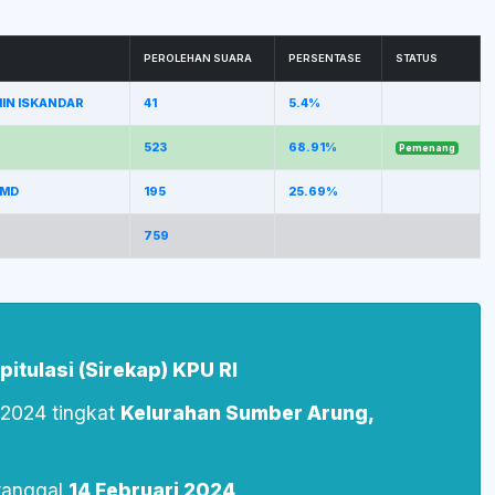
PEROLEHAN SUARA
PERSENTASE
STATUS
IMIN ISKANDAR
41
5.4%
523
68.91%
Pemenang
 MD
195
25.69%
759
itulasi (Sirekap) KPU RI
s 2024 tingkat
Kelurahan Sumber Arung,
tanggal
14 Februari 2024