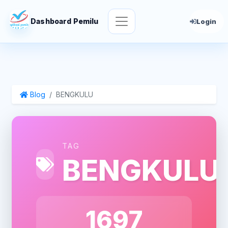
Dashboard Pemilu
Login
Blog
BENGKULU
TAG
BENGKULU
1697