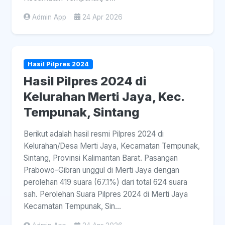
Admin App
24 Apr 2026
Hasil Pilpres 2024
Hasil Pilpres 2024 di
Kelurahan Merti Jaya, Kec.
Tempunak, Sintang
Berikut adalah hasil resmi Pilpres 2024 di
Kelurahan/Desa Merti Jaya, Kecamatan Tempunak,
Sintang, Provinsi Kalimantan Barat. Pasangan
Prabowo-Gibran unggul di Merti Jaya dengan
perolehan 419 suara (67.1%) dari total 624 suara
sah. Perolehan Suara Pilpres 2024 di Merti Jaya
Kecamatan Tempunak, Sin...