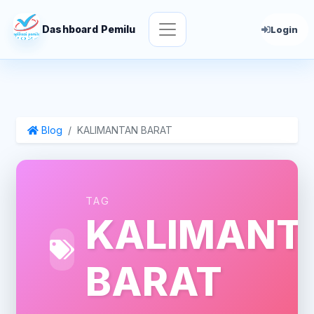
Dashboard Pemilu
Login
Blog
KALIMANTAN BARAT
TAG
KALIMANT
BARAT