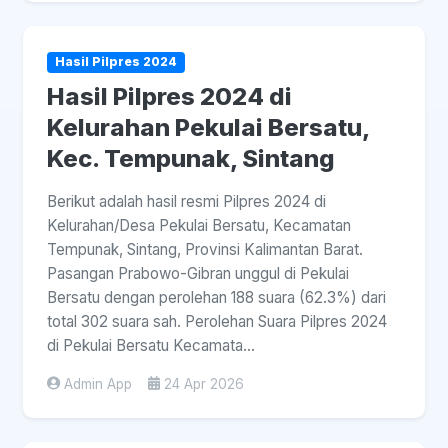
Hasil Pilpres 2024
Hasil Pilpres 2024 di
Kelurahan Pekulai Bersatu,
Kec. Tempunak, Sintang
Berikut adalah hasil resmi Pilpres 2024 di
Kelurahan/Desa Pekulai Bersatu, Kecamatan
Tempunak, Sintang, Provinsi Kalimantan Barat.
Pasangan Prabowo-Gibran unggul di Pekulai
Bersatu dengan perolehan 188 suara (62.3%) dari
total 302 suara sah. Perolehan Suara Pilpres 2024
di Pekulai Bersatu Kecamata...
Admin App
24 Apr 2026