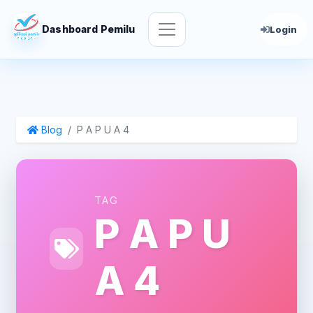
Dashboard Pemilu
Login
Blog
P A P U A 4
TAG
P A P U
A 4