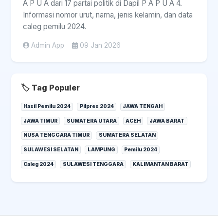
A P U A dari 17 partai politik di Dapil P A P U A 4.
Informasi nomor urut, nama, jenis kelamin, dan data
caleg pemilu 2024.
Admin App
09 Jan 2026
🏷️ Tag Populer
Hasil Pemilu 2024
Pilpres 2024
JAWA TENGAH
JAWA TIMUR
SUMATERA UTARA
ACEH
JAWA BARAT
NUSA TENGGARA TIMUR
SUMATERA SELATAN
SULAWESI SELATAN
LAMPUNG
Pemilu 2024
Caleg 2024
SULAWESI TENGGARA
KALIMANTAN BARAT