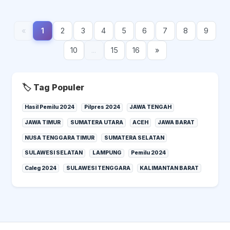
«
1
2
3
4
5
6
7
8
9
10
...
15
16
»
🏷️ Tag Populer
Hasil Pemilu 2024
Pilpres 2024
JAWA TENGAH
JAWA TIMUR
SUMATERA UTARA
ACEH
JAWA BARAT
NUSA TENGGARA TIMUR
SUMATERA SELATAN
SULAWESI SELATAN
LAMPUNG
Pemilu 2024
Caleg 2024
SULAWESI TENGGARA
KALIMANTAN BARAT