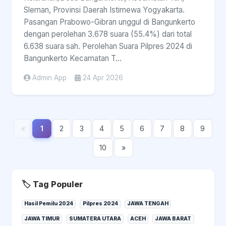
Sleman, Provinsi Daerah Istimewa Yogyakarta.
Pasangan Prabowo-Gibran unggul di Bangunkerto
dengan perolehan 3.678 suara (55.4%) dari total
6.638 suara sah. Perolehan Suara Pilpres 2024 di
Bangunkerto Kecamatan T...
Admin App
24 Apr 2026
«
1
2
3
4
5
6
7
8
9
10
»
🏷️ Tag Populer
Hasil Pemilu 2024
Pilpres 2024
JAWA TENGAH
JAWA TIMUR
SUMATERA UTARA
ACEH
JAWA BARAT