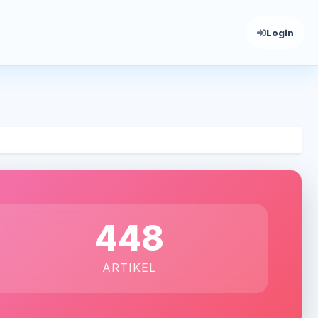
Login
448
ARTIKEL