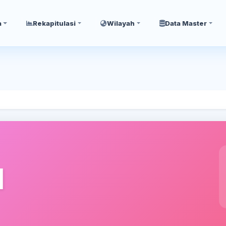
a
Rekapitulasi
Wilayah
Data Master
I