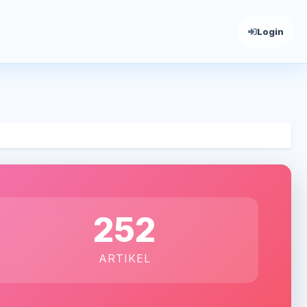
Login
252
ARTIKEL