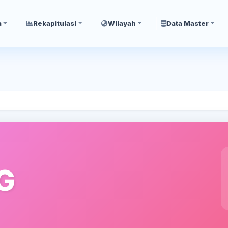
a
Rekapitulasi
Wilayah
Data Master
G