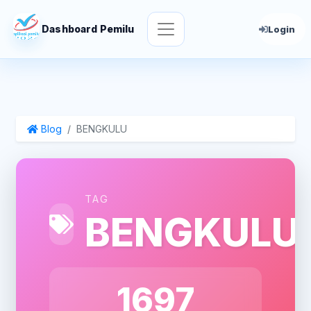
Dashboard Pemilu
Login
Blog
BENGKULU
TAG
BENGKULU
1697