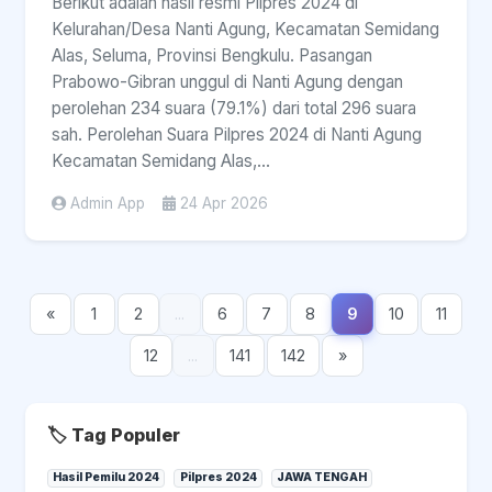
Berikut adalah hasil resmi Pilpres 2024 di
Kelurahan/Desa Nanti Agung, Kecamatan Semidang
Alas, Seluma, Provinsi Bengkulu. Pasangan
Prabowo-Gibran unggul di Nanti Agung dengan
perolehan 234 suara (79.1%) dari total 296 suara
sah. Perolehan Suara Pilpres 2024 di Nanti Agung
Kecamatan Semidang Alas,...
Admin App
24 Apr 2026
«
1
2
...
6
7
8
9
10
11
12
...
141
142
»
🏷️ Tag Populer
Hasil Pemilu 2024
Pilpres 2024
JAWA TENGAH